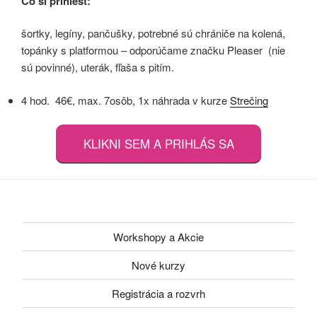
Čo si priniesť:
šortky, legíny, pančušky, potrebné sú chrániče na kolená,
topánky s platformou – odporúčame značku Pleaser (nie
sú povinné), uterák, fľaša s pitím.
4 hod. 46€, max. 7osôb, 1x náhrada v kurze
Strečing
KLIKNI SEM A PRIHLÁS SA
Workshopy a Akcie
Nové kurzy
Registrácia a rozvrh